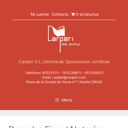
Saltar
al
contenido
Mi cuenta
Contacto
0 productos
Carperi S.L Librería de Oposiciones Jurídicas
Teléfonos:
915331111
-
915338875
-
915336633
Email:
carperi@carperi.com
Plaza de la Ciudad de Viena nº 7, Madrid 28040
Menú