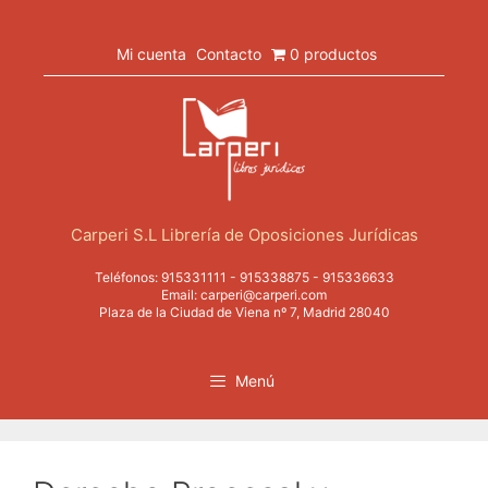
Saltar
al
contenido
Mi cuenta
Contacto
0 productos
Carperi S.L Librería de Oposiciones Jurídicas
Teléfonos:
915331111
-
915338875
-
915336633
Email:
carperi@carperi.com
Plaza de la Ciudad de Viena nº 7, Madrid 28040
Menú