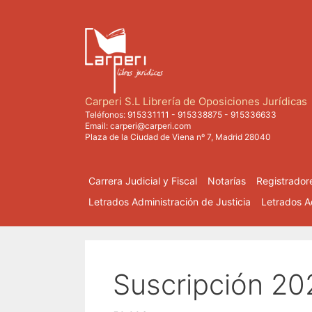
Saltar
al
contenido
Carperi S.L Librería de Oposiciones Jurídicas
Teléfonos:
915331111
-
915338875
-
915336633
Email:
carperi@carperi.com
Plaza de la Ciudad de Viena nº 7, Madrid 28040
Carrera Judicial y Fiscal
Notarías
Registrador
Letrados Administración de Justicia
Letrados Ad
Suscripción 20