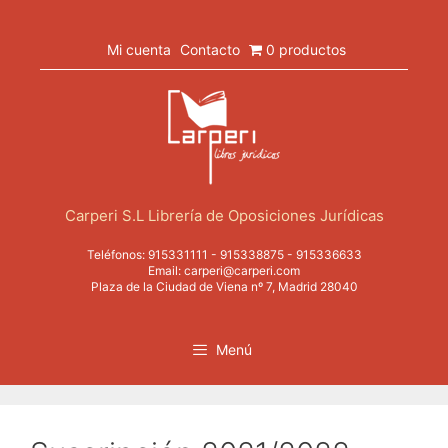
Saltar
al
contenido
Mi cuenta
Contacto
0 productos
Carperi S.L Librería de Oposiciones Jurídicas
Teléfonos:
915331111
-
915338875
-
915336633
Email:
carperi@carperi.com
Plaza de la Ciudad de Viena nº 7, Madrid 28040
Menú