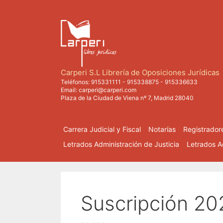
Saltar
al
contenido
Carperi S.L Librería de Oposiciones Jurídicas
Teléfonos:
915331111
-
915338875
-
915336633
Email:
carperi@carperi.com
Plaza de la Ciudad de Viena nº 7, Madrid 28040
Carrera Judicial y Fiscal
Notarías
Registrador
Letrados Administración de Justicia
Letrados Ad
Suscripción 20