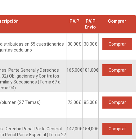
scripción
P.V.P
P.V.P
Comprar
Envío
istribuidas en 55 cuestionarios
38,00
€
38,00€
Comprar
guntas cada uno
es: Parte General y Derechos
165,00
€
181,00€
Comprar
32) Obligaciones y Contratos
milia y Sucesiones (Tema 67 a
ema 94)
 Volumen (27 Temas)
73,00
€
85,00€
Comprar
: Derecho Penal Parte General
142,00
€
154,00€
Comprar
o Penal Parte Especial (Tema 27