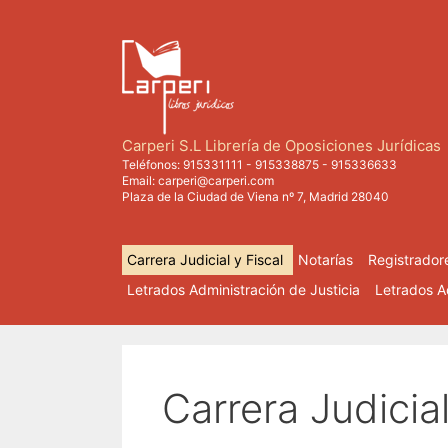
Saltar
al
contenido
Carperi S.L Librería de Oposiciones Jurídicas
Teléfonos:
915331111
-
915338875
-
915336633
Email:
carperi@carperi.com
Plaza de la Ciudad de Viena nº 7, Madrid 28040
Carrera Judicial y Fiscal
Notarías
Registrador
Letrados Administración de Justicia
Letrados Ad
Carrera Judicial