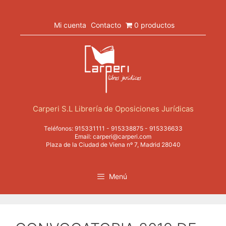
Saltar
al
contenido
Mi cuenta
Contacto
0 productos
Carperi S.L Librería de Oposiciones Jurídicas
Teléfonos:
915331111
-
915338875
-
915336633
Email:
carperi@carperi.com
Plaza de la Ciudad de Viena nº 7, Madrid 28040
Menú