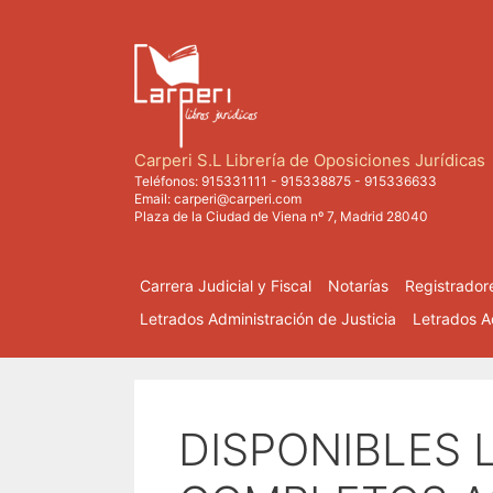
Saltar
al
contenido
Carperi S.L Librería de Oposiciones Jurídicas
Teléfonos:
915331111
-
915338875
-
915336633
Email:
carperi@carperi.com
Plaza de la Ciudad de Viena nº 7, Madrid 28040
Carrera Judicial y Fiscal
Notarías
Registrador
Letrados Administración de Justicia
Letrados Ad
DISPONIBLES 