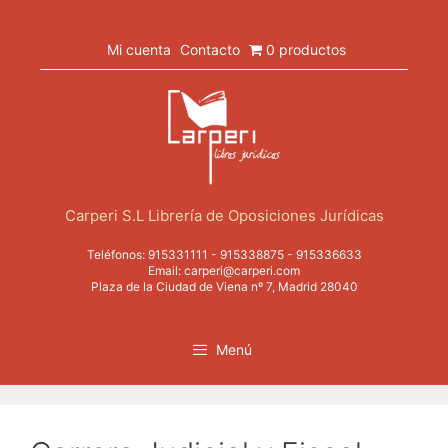
Saltar
al
contenido
Mi cuenta
Contacto
0 productos
Carperi S.L Librería de Oposiciones Jurídicas
Teléfonos:
915331111
-
915338875
-
915336633
Email:
carperi@carperi.com
Plaza de la Ciudad de Viena nº 7, Madrid 28040
Menú