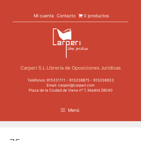
Saltar
al
contenido
Mi cuenta
Contacto
0 productos
Carperi S.L Librería de Oposiciones Jurídicas
Teléfonos:
915331111
-
915338875
-
915336633
Email:
carperi@carperi.com
Plaza de la Ciudad de Viena nº 7, Madrid 28040
Menú